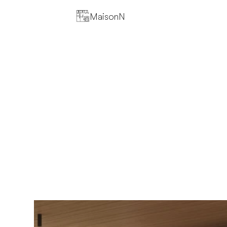
MaisonN
N
o
s
S
e
r
v
i
c
e
s