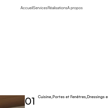
Accueil
Services
Réalisations
A propos
Cuisine
,
Portes et Fenêtres
,
Dressings e
01
Cuisine
Portes et Fenêtres
Dressings e