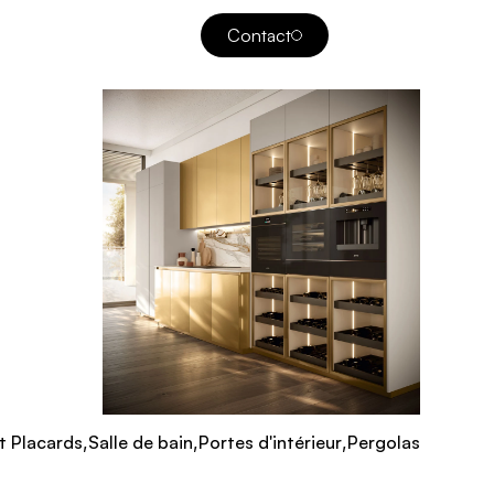
Contact
Contact
t Placards
,
Salle de bain
,
Portes d'intérieur
,
Pergolas
t Placards
Salle de bain
Portes d'intérieur
Pergolas